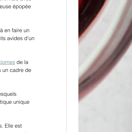
uleuse épopée 
à en faire un 
ts avides d'un 
xiomes
 de la 
s un cadre de 
esquels 
atique unique 
 Elle est 