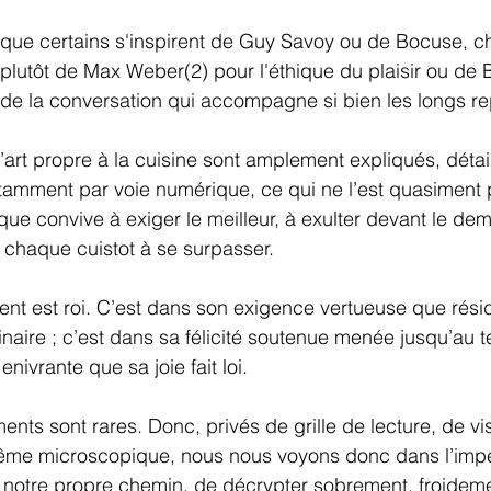
s que certains s'inspirent de Guy Savoy ou de Bocuse, 
plutôt de Max Weber(2) pour l'éthique du plaisir ou de 
rt de la conversation qui accompagne si bien les longs r
l’art propre à la cuisine sont amplement expliqués, détail
amment par voie numérique, ce qui ne l’est quasiment p
que convive à exiger le meilleur, à exulter devant le dem
r chaque cuistot à se surpasser.
lient est roi. C’est dans son exigence vertueuse que résid
aire ; c’est dans sa félicité soutenue menée jusqu’au 
nivrante que sa joie fait loi.  
ents sont rares. Donc, privés de grille de lecture, de vi
me microscopique, nous nous voyons donc dans l’impé
r notre propre chemin, de décrypter sobrement, froidem