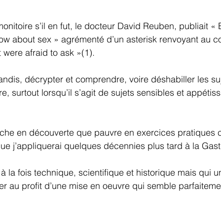
nitoire s’il en fut, le docteur David Reuben, publiait « 
ow about sex » agrémenté d’un asterisk renvoyant au 
 were afraid to ask »(1).
ndis, décrypter et comprendre, voire déshabiller les suj
ture, surtout lorsqu’il s’agit de sujets sensibles et appét
iche en découverte que pauvre en exercices pratiques 
e j’appliquerai quelques décennies plus tard à la Gast
la fois technique, scientifique et historique mais qui une
cer au profit d’une mise en oeuvre qui semble parfaitemen