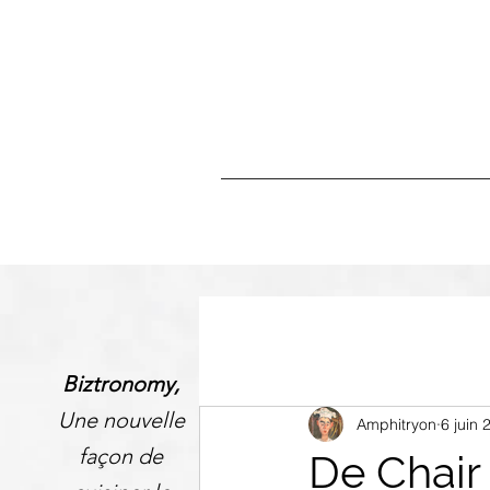
Biztronomy,
Une nouvelle
Amphitryon
6 juin 
façon de
De Chair