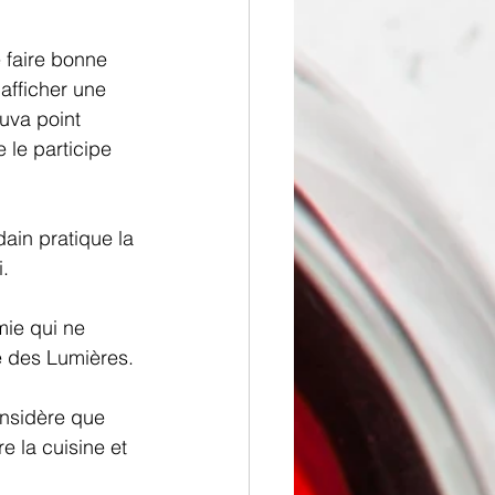
 faire bonne 
afficher une 
uva point 
 le participe 
ain pratique la 
i.
mie qui ne 
é des Lumières. 
onsidère que 
e la cuisine et 