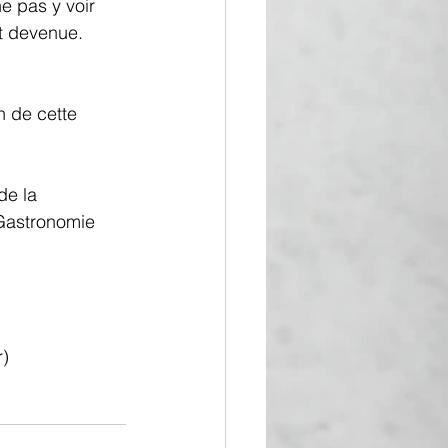
e pas y voir 
st devenue. 
n de cette 
de la 
 Gastronomie 
r)