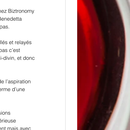
chez Biztronomy 
Benedetta 
epas.
lés et relayés 
as c’est 
i-divin, et donc 
e l’aspiration 
terme d’une 
sions 
rieuse 
ent mais avec 