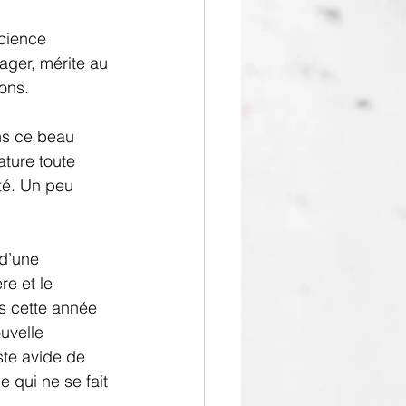
cience 
ager, mérite au 
ons.
ns ce beau 
ature toute 
té. Un peu 
 d’une 
e et le 
ns cette année 
uvelle 
ste avide de 
 qui ne se fait 