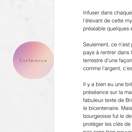
Infuser dans chaque
l’élevant de cette m
préalable quelques 
Seulement, ce n’est 
pays à rentrer dans l
terrestre d’une faço
Conférence
comme l’argent, c’es
Il y a bien eu une br
préséance sur la mat
fabuleux texte de Br
le bicentenaire. Mai
bourgeoisie fut le de
protéger les clés de 
pas sans trop pouvoi