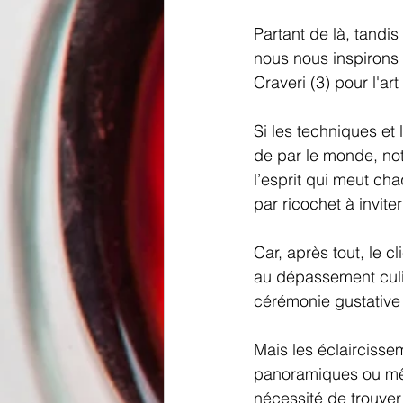
Partant de là, tandi
nous nous inspirons 
Craveri (3) pour l'a
Si les techniques et 
de par le monde, not
l’esprit qui meut cha
par ricochet à invite
Car, après tout, le c
au dépassement culin
cérémonie gustative e
Mais les éclaircissem
panoramiques ou mê
nécessité de trouve