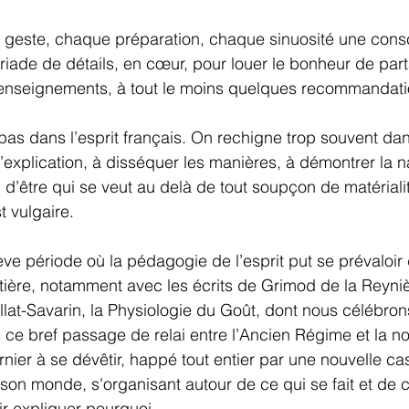
 geste, chaque préparation, chaque sinuosité une cons
yriade de détails, en cœur, pour louer le bonheur de part
enseignements, à tout le moins quelques recommandati
pas dans l’esprit français. On rechigne trop souvent da
’explication, à disséquer les manières, à démontrer la n
n d’être qui se veut au delà de tout soupçon de matériali
t vulgaire.
ève période où la pédagogie de l’esprit put se prévaloir
ière, notamment avec les écrits de Grimod de la Reynièr
illat-Savarin, la Physiologie du Goût, dont nous célébro
s ce bref passage de relai entre l’Ancien Régime et la no
rnier à se dévêtir, happé tout entier par une nouvelle ca
son monde, s'organisant autour de ce qui se fait et de ce
r expliquer pourquoi.