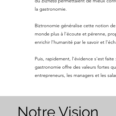
du
bizness
permettaient de mieux confé
L’humain est responsable de son alimen
la gastronomie.
L’amélioration continue - être convain
s’améliorer et à se dépasser, chacun à 
Biztronomie généralise cette notion de 
monde plus à l'écoute et pérenne, pro
Le souci du détail - Croire que la gra
enrichir l'humanité par le savoir et l'éc
pencher sur l’infiniment petit.

Puis, rapidement, l'évidence s'est faite 
L'excellence - Apprécier l’excellence,
respecter le rythme et les capacités de
gastronomie offre des valeurs fortes qu
entrepreneurs, les managers et les salar
Le Pragmatisme - Tout comme la ga
l’alimentaire, l’idée ne peut se dévelo
La  Transmission - Savoir aider ceux
Notre Vision
apprendre, sans condescendance, sans 
situations inconfortable, lors d’impairs.
