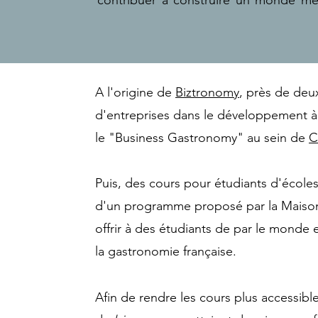
contribuer à construire un monde meill
responsabilité, l'effort, l'amélioration co
Le partage - Nous sommes des an
s’apprend, avoir offrir et savoir re
A l'origine de
Biztronomy
, près de de
permanente. La table s’y prête et s’
d'entreprises dans le développement à 
plaisirs.

le "Business Gastronomy" au sein de
C
L’écoute - On ne peut guère s’entend
temps de la table est une parenthès
Puis, des cours pour étudiants d'écol
s’exprimer laissant le jugement au vestia
d'un programme proposé par la Mais
offrir à des étudiants de par le monde 
L’effort - L’énergie déployée, le combat
fruit. Le chemin n’est pas un effort, c’es
la gastronomie française.
La responsabilité ou Libre arbitre - Ê
Afin de rendre les cours plus accessib
humain que parce qu’il transforme, que