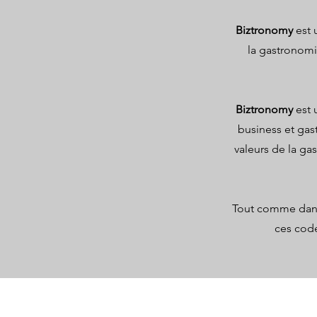
Biztronomy
est 
la gastronomie
Biztr
onomy
est 
business et gas
valeurs de la ga
Tout comme dans
ces code