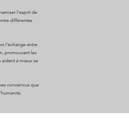
namiser l'esprit de
est une forme de quête vers la 
ntre différentes
tre a porté sur l’environnement et 
rs l'échange entre
iant la qualité sur la quantité, en 
on, promouvant les
idu plutôt que celui de la machine, 
mité, contribue à créer un cercle 
s aident à mieux se
mes convaincus que
l'humanité.