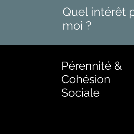
La préoccupation de Biztro
Quel intérêt 
techniques de cuisines ou l
cultures nationales, l’économi
moi ?
Certains évènements proposé
gastronomie sert de fil de c
Pérennité &
Cohésion
Sociale