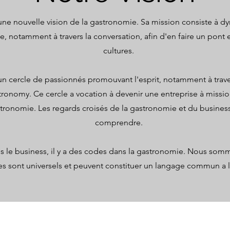
une nouvelle vision de la gastronomie. Sa mission consiste à dy
Pleine Conscience - La gastronomie 
, notamment à travers la conversation, afin d'en faire un pont e
pleine conscience, de l’effort que l’au
cultures
.
la cuisine

un cercle de passionnés promouvant l'esprit, notamment à trave
Pérennité - La gastronomie, en privilég
tronomy. Ce cercle a vocation à devenir une entreprise à missi
mettant l'accent sur l'effort de l'indiv
en valorisant la fraicheur et la proxi
stronomie. Les regards croisés de la gastronomie et du busines
vertueux et durable.
comprendre.
 le business, il y a des codes dans la gastronomie. Nous som
s sont universels et peuvent constituer un langage commun a 