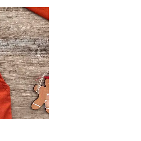
 gastronomie
artagez vos