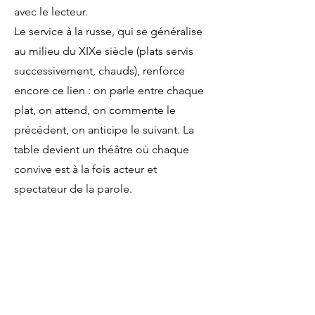
avec le lecteur.
Le service à la russe, qui se généralise
au milieu du XIXe siècle (plats servis
successivement, chauds), renforce
encore ce lien : on parle entre chaque
plat, on attend, on commente le
précédent, on anticipe le suivant. La
table devient un théâtre où chaque
convive est à la fois acteur et
spectateur de la parole.
Conclusion
Ainsi, l’art de la conversation né dans la
Chambre Bleue n’a pas seulement
civilisé les mœurs françaises ; il a rendu