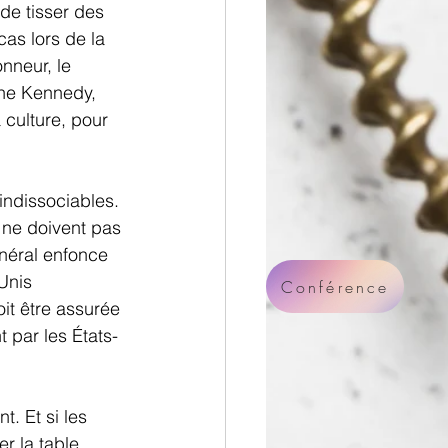
de tisser des 
as lors de la 
nneur, le 
ine Kennedy, 
 culture, pour 
indissociables. 
 ne doivent pas 
néral enfonce 
Unis 
Conférence
oit être assurée 
 par les États-
. Et si les 
r la table.