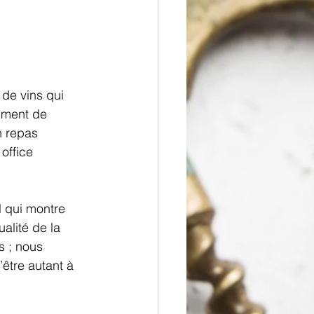
 de vins qui 
mment de 
n repas 
office 
 qui montre 
alité de la 
s ; nous 
être autant à 