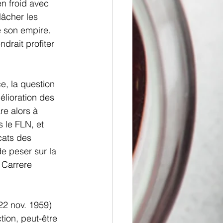
en froid avec 
lâcher les 
e son empire. 
drait profiter 
e, la question 
lioration des 
re alors à 
 le FLN, et 
ats des 
e peser sur la 
 Carrere 
(22 nov. 1959) 
tion, peut-être 