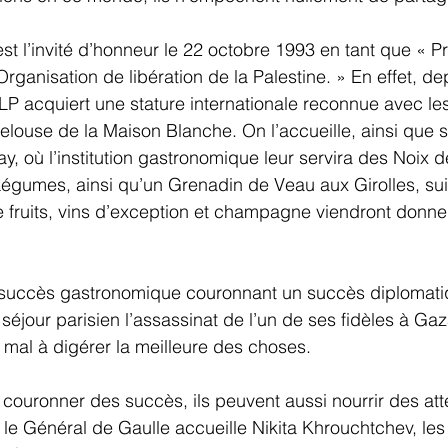
est l’invité d’honneur le 22 octobre 1993 en tant que « P
Organisation de libération de la Palestine. » En effet, de
P acquiert une stature internationale reconnue avec le
pelouse de la Maison Blanche. On l’accueille, ainsi que
y, où l’institution gastronomique leur servira des Noix d
Légumes, ainsi qu’un Grenadin de Veau aux Girolles, su
e fruits, vins d’exception et champagne viendront donne
 succès gastronomique couronnant un succès diplomatiq
séjour parisien l’assassinat de l’un de ses fidèles à G
u mal à digérer la meilleure des choses.
couronner des succès, ils peuvent aussi nourrir des atten
 le Général de Gaulle accueille Nikita Khrouchtchev, les