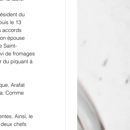
résident du 
puis le 13 
s accords 
 son épouse 
e Saint-
ivi de fromages 
r du piquant à 
ue, Arafat 
aza. Comme 
tes. Ainsi, le 
 deux chefs 