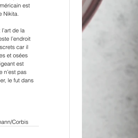
méricain est 
 Nikita.
’art de la 
ste l’endroit 
crets car il 
tes et osées 
igeant est 
e n’est pas 
r, le fut dans 
mann/Corbis