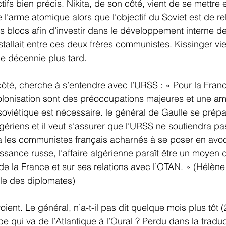
tifs bien précis. Nikita, de son côté, vient de se mettre 
l’arme atomique alors que l’objectif du Soviet est de re
s blocs afin d’investir dans le développement interne d
stallait entre ces deux frères communistes. Kissinger vien
ne décennie plus tard.
ôté, cherche à s’entendre avec l’URSS : « Pour la Franc
olonisation sont des préoccupations majeures et une amé
 soviétique est nécessaire. le général de Gaulle se prépa
gériens et il veut s’assurer que l’URSS ne soutiendra pas
les communistes français acharnés à se poser en avoc
ssance russe, l’affaire algérienne paraît être un moyen d
de la France et sur ses relations avec l’OTAN. » (Hélène
le des diplomates)
roient. Le général, n’a-t-il pas dit quelque mois plus tôt 
pe qui va de l’Atlantique à l’Oural ? Perdu dans la traduc