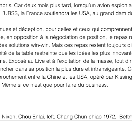
ompris. Car deux mois plus tard, lorsqu’un avion espion a
 l’URSS, la France soutiendra les USA, au grand dam de
es et déception, pour celles et ceux qui comprennent l
, en opposition à la négociation de position, le repas re
 des solutions win-win. Mais ces repas restent toujours dis
mité de la table restreinte que les idées les plus innovan
e. Exposé au Live et à l’excitation de la masse, tout dir
cher dans sa position la plus dure et intransigeante. C
prochement entre la Chine et les USA, opéré par Kissinge
. Même si ce n’est que pour faire du business.
 Nixon, Chou Enlai, left, Chang Chun-chiao 1972,  Bett