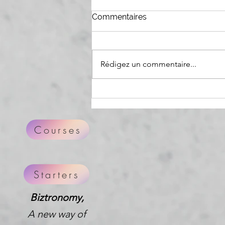
Commentaires
Rédigez un commentaire...
Antique Authenticité
Courses
Starters
Biztronomy,
A new way of