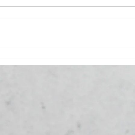
Anis
Panthéoniser la
Gastronomie ?