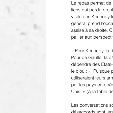
Le repas permet de p
liens qui perdureron
visite des Kennedy l
général prend l’occ
assise à sa droite. C
pallier aux perspect
« Pour Kennedy, la d
Pour de Gaulle, la d
dépendre des États-U
le clou : «  Puisque
utiliseraient leurs a
par les pays europée
Unis. » (A la table 
Les conversations so
désaccords sont lég