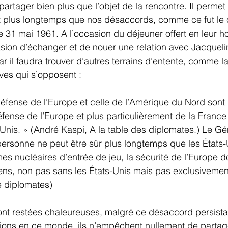
artager bien plus que l’objet de la rencontre. Il permet 
t plus longtemps que nos désaccords, comme ce fut le c
e 31 mai 1961. A l’occasion du déjeuner offert en leur ho
asion d’échanger et de nouer une relation avec Jacquel
ar il faudra trouver d’autres terrains d’entente, comme la
ives qui s’opposent :
éfense de l’Europe et celle de l’Amérique du Nord sont 
éfense de l’Europe et plus particulièrement de la France
nis. » (André Kaspi, A la table des diplomates.) Le Gé
 personne ne peut être sûr plus longtemps que les États-
rmes nucléaires d’entrée de jeu, la sécurité de l’Europe d
ns, non pas sans les États-Unis mais pas exclusivement
de diplomates)
nt restées chaleureuses, malgré ce désaccord persistant
ions en ce monde, ils n’empêchent nullement de partage