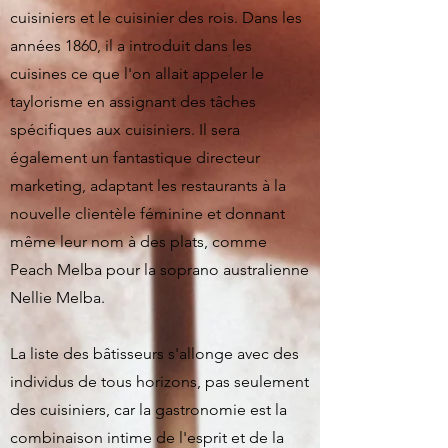
cuisiniers et le cuisinier des rois. Dans les
années 1860, il a introduit dans les
cuisines ce que l'on allait appeler le
taylorisme en assignant des tâches
spécifiques aux cuisiniers. Il sera
également un fantastique directeur
marketing, adaptant les restaurants à la
nouvelle clientèle féminine et donnant
même leur nom à des plats, comme
Peach Melba pour la soprano australienne
Nellie Melba.
La liste des bâtisseurs s'allonge avec des
individus de tous horizons, pas seulement
des cuisiniers, car la gastronomie est la
combinaison intime de l'esprit et de la