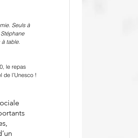
mie. Seuls à 
? Stéphane 
à table.
0, le repas 
l de l’Unesco ! 
ociale 
ortants  
s, 
d’un 