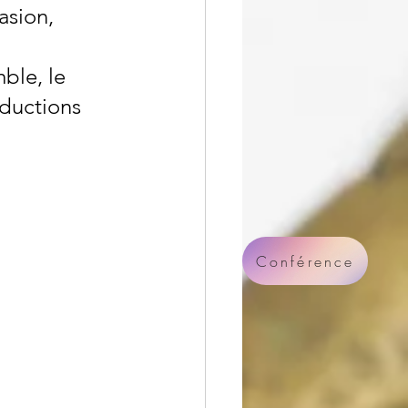
asion, 
ble, le 
oductions 
Conférence