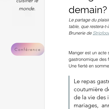
cuisiner le
demain?
monde.
Le partage du plaisi
table, que restera-t
Brunerie de 
Stripfoo
Conférence
Manger est un acte s
gastronomique des fr
Une fierté en somme
Le repas gast
coutumière de
de la vie des 
mariages,  anni