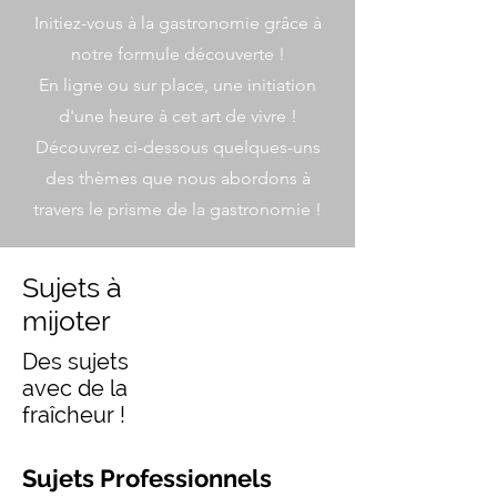
Initiez-vous à la gastronomie grâce à
notre formule découverte !
En ligne ou sur place, une initiation
d'une heure à cet art de vivre !
Découvrez ci-dessous quelques-uns
des thèmes que nous abordons à
travers le prisme de la gastronomie !
Sujets à
mijoter
Des sujets
avec de la
fraîcheur !
Sujets Professionnels