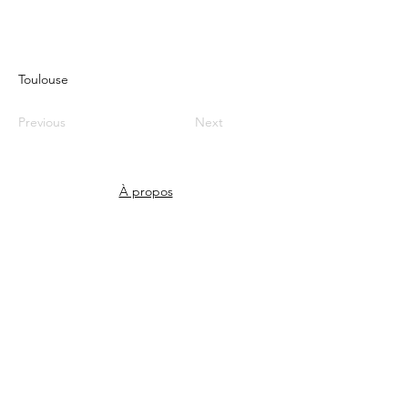
Toulouse
Previous
Next
À propos
Contact
Valeurs
Sponsors
©2026 par biztronomy.com
Sponsorisé par Cirrus IM
Membres