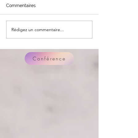
Commentaires
Anisette de Bo
Rédigez un commentaire...
Panthéoniser la
Gastronomie ?
Conférence