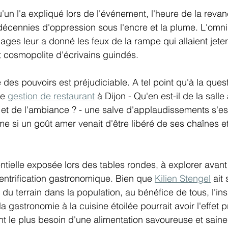
un l'a expliqué lors de l'événement, l'heure de la reva
décennies d'oppression sous l'encre et la plume. L'omn
ages leur a donné les feux de la rampe qui allaient jete
et cosmopolite d'écrivains guindés.
 des pouvoirs est préjudiciable. A tel point qu'à la ques
e 
gestion de restaurant
 à Dijon - Qu'en est-il de la sall
 et de l'ambiance ? - une salve d'applaudissements s'e
si un goût amer venait d'être libéré de ses chaînes et l
entielle exposée lors des tables rondes, à explorer avant 
gentrification gastronomique. Bien que 
Kilien Stengel
 ait
du terrain dans la population, au bénéfice de tous, l'ins
a gastronomie à la cuisine étoilée pourrait avoir l'effet p
nt le plus besoin d'une alimentation savoureuse et saine