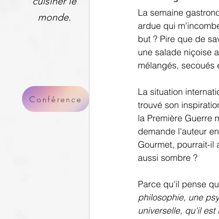
cuisiner le
La semaine gastronom
monde.
ardue qui m'incombe 
but ? Pire que de sav
une salade niçoise 
mélangés, secoués 
La situation interna
Conférence
trouvé son inspirati
la Première Guerre m
demande l'auteur en 
Gourmet, pourrait-il 
aussi sombre ?
Parce qu'il pense que
philosophie, une psy
universelle, qu'il est 