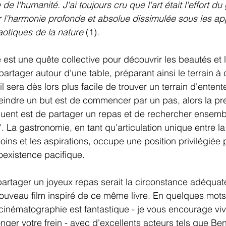
de l'humanité. J'ai toujours cru que l'art était l'effort du
r l'harmonie profonde et absolue dissimulée sous les a
otiques de la nature
"(1).
e est une quête collective pour découvrir les beautés et 
 partager autour d'une table, préparant ainsi le terrain à 
l sera dès lors plus facile de trouver un terrain d'entente
teindre un but est de commencer par un pas, alors la pr
quent est de partager un repas et de rechercher ensemb
 La gastronomie, en tant qu'articulation unique entre la
esoins et les aspirations, occupe une position privilégiée 
oexistence pacifique.
artager un joyeux repas serait la circonstance adéquat
uveau film inspiré de ce même livre. En quelques mots
a cinématographie est fantastique - je vous encourage vi
nger votre frein - avec d'excellents acteurs tels que Be