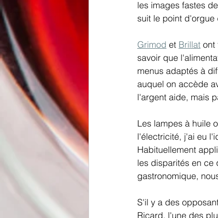
les images fastes d
suit le point d'orgue
Grimod
 et 
Brillat
 ont
savoir que l'aliment
menus adaptés à diff
auquel on accède av
l'argent aide, mais p
Les lampes à huile o
l'électricité, j'ai eu 
Habituellement appliq
les disparités en ce 
gastronomique, nous 
S'il y a des opposan
Ricard, l'une des pl