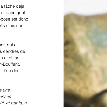
la tâche déjà 
 et dans quel 
ropose est donc 
nés mais non 
nt, qui a 
es cendres de 
 effet, se 
n-Bouffant, 
u d'un deuil 
e une 
pensée 
ût, et par là, à 