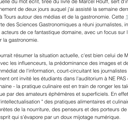
uelle du mot écrit, tirée du livre de Marcel Rouff, sert d'
ement de deux jours auquel j'ai assisté la semaine dern
s à Tours autour des médias et de la gastronomie. Cette 
1
rte des Sciences Gastronomiques a réuni journalistes, in
 acteurs de ce fantastique domaine, avec un focus sur l
 la gastronomie.
ourrait résumer la situation actuelle, c'est bien celui d
vec les influenceurs, la prédominance des images et de
médiat de l'information, court-circuitant les journalistes 
ent ont invité les étudiants dans l'auditorium à NE PAS
ine - la pratique culinaire est en train de ronger les tal
e par des amateurs éphémères et superficiels. En effet,
intellectualisation " des pratiques alimentaires et culinair
prètes de la nourriture, des penseurs et des porteurs de
esprit qui s'évapore par un doux mijotage numérique.