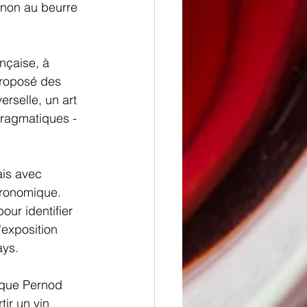
gnon au beurre 
nçaise, à 
proposé des 
rselle, un art 
pragmatiques - 
ais avec 
tronomique. 
our identifier 
'exposition 
ays.
 que Pernod 
ir un vin 