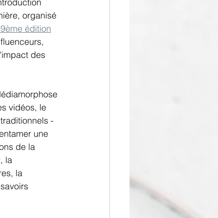
introduction 
ière, organisé 
9ème édition
fluenceurs, 
'impact des 
e Médiamorphose 
s vidéos, le 
traditionnels - 
 entamer une 
ons de la 
 la 
es, la 
 savoirs 