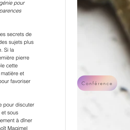
 génie pour 
pparences 
les secrets de 
des sujets plus 
. Si la 
emière pierre 
le cette 
 matière et 
pour favoriser 
Conférence
e pour discuter 
 et sous 
vement à dîner 
noît Magimel 