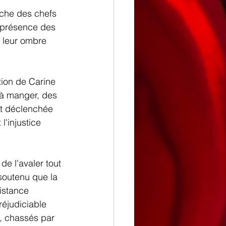
nche des chefs 
iprésence des 
r leur ombre 
tion de Carine 
e à manger, des 
st déclenchée 
'injustice 
de l'avaler tout 
 soutenu que la 
istance 
réjudiciable 
, chassés par 