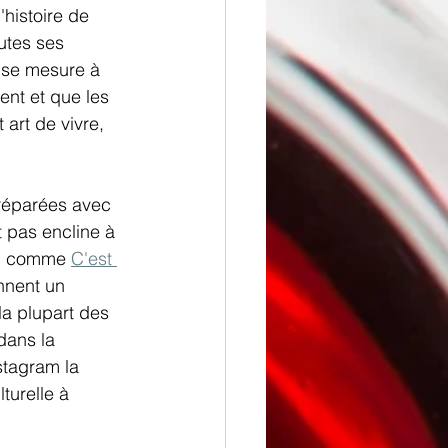
histoire de 
utes ses 
e se mesure à 
ent et que les 
art de vivre, 
préparées avec 
 pas encline à 
s" comme 
C'est 
nnent un 
la plupart des 
dans la 
stagram la 
turelle à 