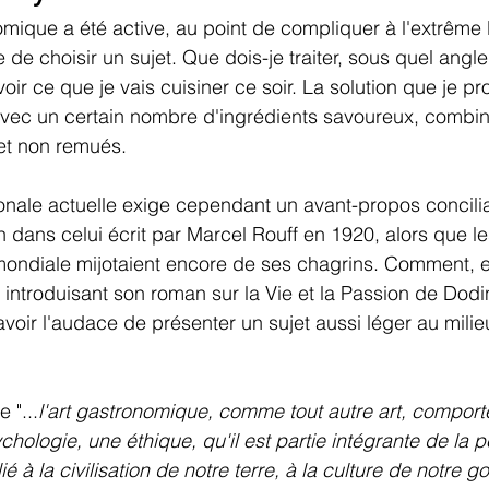
ique a été active, au point de compliquer à l'extrême 
de choisir un sujet. Que dois-je traiter, sous quel angle
oir ce que je vais cuisiner ce soir. La solution que je p
avec un certain nombre d'ingrédients savoureux, combi
et non remués.
tionale actuelle exige cependant un avant-propos concilia
on dans celui écrit par Marcel Rouff en 1920, alors que l
ondiale mijotaient encore de ses chagrins. Comment, en
introduisant son roman sur la Vie et la Passion de Dodi
avoir l'audace de présenter un sujet aussi léger au milie
 "...
l'art gastronomique, comme tout autre art, comport
chologie, une éthique, qu'il est partie intégrante de la 
lié à la civilisation de notre terre, à la culture de notre go