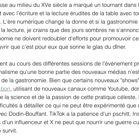
esse au milieu du XVe siècle a marqué un tournant dans l'
 avec l'écriture et la lecture érudites de la table avec to
ies. L'ère numérique change la donne et si la gastronomi
 la lecture, je crains que des jours sombres ne s'annonc
nomie ne doivent redoubler d'efforts pour promouvoir cet 
rir que c'est pour eux que sonne le glas du dîner.
ment au cours des différentes sessions de l'événement 
nalisme qu'une bonne partie des nouveaux médias n'est
rit de la gastronomie. Bien que certains nouveaux "show
 bon
, utilisant de nouveaux canaux comme Youtube, do
e la science et de la passion de cette pratique céleste, 
ficultés à détailler ce qui ne peut être expérimenté que 
vec Dodin-Bouffant. TikTok a la patience d'un pschitt, In
 d'un influenceur et X ne peut que nourrir une guerre cul
 survit.