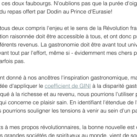
e ces doux faubourgs. N'oublions pas que la purée d'oi
 du repas offert par Dodin au Prince d'Eurasie!
 tous deux compris l'enjeu et le sens de la Révolution fra
ation raisonnée doit être accessible à tous, et ont donc 
érents revenus. La gastronomie doit être avant tout unive
ant tout par l'effort, même si - évidemment mes chers 
arfois pas.
nt donné à nos ancêtres l'inspiration gastronomique, m
l'idée d'appliquer le 
coefficient de GINI
 à la disparité gas
ué à la richesse et au revenu, nous pourrions l'utiliser p
qui concerne ce plaisir sain. En identifiant l'étendue de l
pourrions souligner les tensions à venir au sein d'un p
ts à mes propos révolutionnaires, la bonne nouvelle est
us grandes sociétés de spiritueux au monde, vient de sort